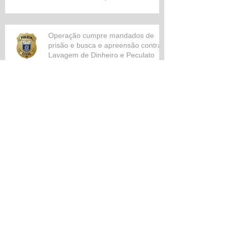
Operação cumpre mandados de
prisão e busca e apreensão contra
Lavagem de Dinheiro e Peculato
Archiv
e
setembro de 2025
(1)
1 post
abril de 2025
(2)
2 posts
março de 2023
(1)
1 post
dezembro de 2022
(1)
1 post
setembro de 2022
(1)
1 post
agosto de 2022
(2)
2 posts
julho de 2022
(2)
2 posts
maio de 2022
(1)
1 post
março de 2022
(1)
1 post