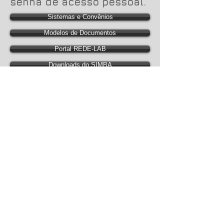
senha de acesso pessoal.
Sistemas e Convênios
Modelos de Documentos
Portal REDE-LAB
Downloads do SIMBA
Portal Interno
Clique Aqui
Login / Registre-se
Governo de Pernambuco Praça da República,