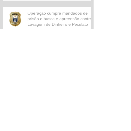
Operação cumpre mandados de
prisão e busca e apreensão contra
Lavagem de Dinheiro e Peculato
Archiv
e
setembro de 2025
(1)
1 post
abril de 2025
(2)
2 posts
março de 2023
(1)
1 post
dezembro de 2022
(1)
1 post
setembro de 2022
(1)
1 post
agosto de 2022
(2)
2 posts
julho de 2022
(2)
2 posts
maio de 2022
(1)
1 post
março de 2022
(1)
1 post
outubro de 2021
(1)
1 post