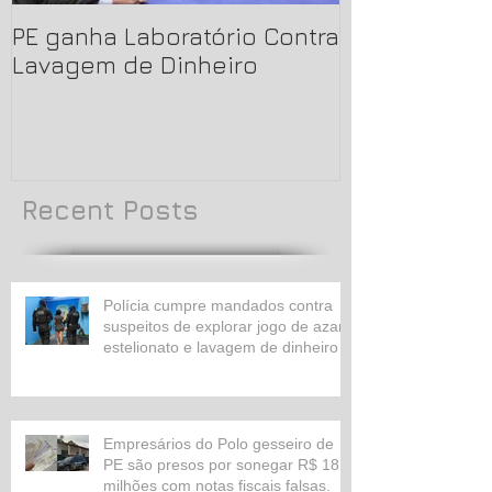
PE ganha Laboratório Contra
LAB-LD - Lab
Lavagem de Dinheiro
Tecnologia 
de Dinheiro
Recent Posts
Polícia cumpre mandados contra
suspeitos de explorar jogo de azar,
estelionato e lavagem de dinheiro
Empresários do Polo gesseiro de
PE são presos por sonegar R$ 18
milhões com notas fiscais falsas.