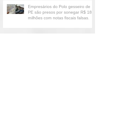
Empresários do Polo gesseiro de
PE são presos por sonegar R$ 18
milhões com notas fiscais falsas.
Operação contra o tráfico de
drogas, lavagem de dinheiro e
homicídios é realizada em 11
estados
Vereadora Kátia das Rendeiras é
presa em operação da Polícia Civil
em Caruaru
Organização criminosa é alvo de
operação por causa de sonegação