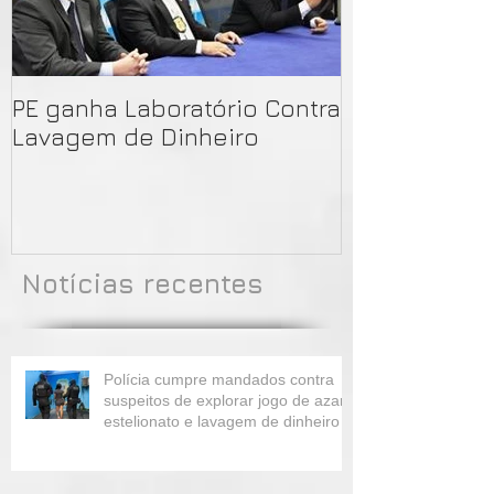
PE ganha Laboratório Contra
LAB-LD - Lab
Lavagem de Dinheiro
Tecnologia 
de Dinheiro
Notícias recentes
Polícia cumpre mandados contra
suspeitos de explorar jogo de azar,
estelionato e lavagem de dinheiro