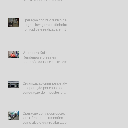
fiscais falsas.
Operação contra o tráfico de
drogas, lavagem de dinheiro e
homicídios é realizada em 11
estados
Vereadora Kátia das
Rendeiras é presa em
operação da Polícia Civil em
Caruaru
Organização criminosa é alvo
de operação por causa de
sonegação de impostos e
lavagem de dinheiro
Operação contra corrupção
tem Câmara de Timbaúba
como alvo e quatro afastados
de função pública