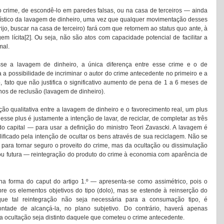
do crime, de escondê-lo em paredes falsas, ou na casa de terceiros — ainda 
rístico da lavagem de dinheiro, uma vez que qualquer movimentação desses 
rijo, buscar na casa de terceiro) fará com que retornem ao status quo ante, à 
em lícita[2]. Ou seja, não são atos com capacidade potencial de facilitar a 
al. 
asse a lavagem de dinheiro, a única diferença entre esse crime e o de 
a a possibilidade de incriminar o autor do crime antecedente no primeiro e a 
, fato que não justifica o significativo aumento de pena de 1 a 6 meses de 
nos de reclusão (lavagem de dinheiro). 
ão qualitativa entre a lavagem de dinheiro e o favorecimento real, um plus 
sse plus é justamente a intenção de lavar, de reciclar, de completar as três 
 capital — para usar a definição do ministro Teori Zavascki. A lavagem é 
ificado pela intenção de ocultar os bens através de sua reciclagem. Não se 
para tornar seguro o proveito do crime, mas da ocultação ou dissimulação 
ou futura — reintegração do produto do crime à economia com aparência de 
a forma do caput do artigo 1.º — apresenta-se como assimétrico, pois o 
re os elementos objetivos do tipo (dolo), mas se estende à reinserção do 
que tal reintegração não seja necessária para a consumação tipo, é 
ntade de alcançá-la, no plano subjetivo. Do contrário, haverá apenas 
a ocultação seja distinto daquele que cometeu o crime antecedente. 