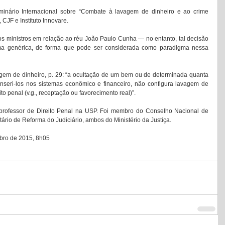
minário Internacional sobre “Combate à lavagem de dinheiro e ao crime 
CJF e Instituto Innovare. 
s ministros em relação ao réu João Paulo Cunha — no entanto, tal decisão 
rma genérica, de forma que pode ser considerada como paradigma nessa 
em de dinheiro, p. 29: “a ocultação de um bem ou de determinada quanta 
 inseri-los nos sistemas econômico e financeiro, não configura lavagem de 
ito penal (v.g., receptação ou favorecimento real)”. 
professor de Direito Penal na USP. Foi membro do Conselho Nacional de 
etário de Reforma do Judiciário, ambos do Ministério da Justiça. 
mbro de 2015, 8h05 