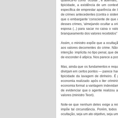
qualifica-lo como “ocultar”; e ademais
tipicidade, a existência de um contex
específica de emprestar aparência de l
de crimes antecedentes (contra o siste
que o embargante ‘consciente de que o 
desses crimes, ‘almejando ocultar a or
esposa (...) para sacar no caixa o val
branqueamento dos valores recebidos” (
Assim, o ministro expõe que a ocultação
aos valores decorrentes do crime. Não 
intenção  implícita no tipo penal, que d
de esconder é atípica. Nos parece a po
Mas, ainda que os fundamentos e requis
divirjam em certos pontos — parece ha
tipicidade da lavagem de dinheiro. É p
economia realizado após o iter criminis
economia formal a vantagem indevidamen
de evidenciar que o agente realizou a
valores (ministro Teori). 
Note-se que nenhum deles exige a rein
impõe tal circunstância. Porém, todo
ocultação, seja um ato objetivo, seja um