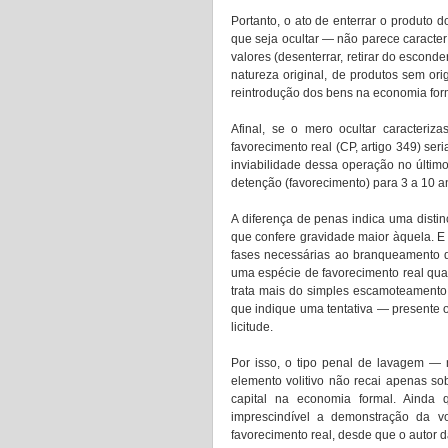
Portanto, o ato de enterrar o produto 
que seja ocultar — não parece caracte
valores (desenterrar, retirar do esconde
natureza original, de produtos sem orig
reintrodução dos bens na economia form
Afinal, se o mero ocultar caracteriz
favorecimento real (CP, artigo 349) seri
inviabilidade dessa operação no último
detenção (favorecimento) para 3 a 10 a
A diferença de penas indica uma distinç
que confere gravidade maior àquela. E e
fases necessárias ao branqueamento do
uma espécie de favorecimento real qual
trata mais do simples escamoteamento 
que indique uma tentativa — presente 
licitude. 
Por isso, o tipo penal de lavagem — n
elemento volitivo não recai apenas sob
capital na economia formal. Ainda 
imprescindível a demonstração da vo
favorecimento real, desde que o autor d