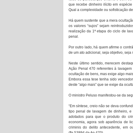
que recebe dinheiro ilícito em espécie
Qual a complexidade ou sofisticação de
Há quem sustente que a mera ocultação 
os valores “sujos” sejam reintroduzid
realização da 1ª etapa do ciclo de lav
penal. 
Por outro lado, há quem afirme o cont
Neste último sentido, merecem destaqu
Ação Penal 470 referentes à lavagem d
ocultação de bens, mas exige algo mais
Embora essa tese tenha sido vencedora
deste “algo mais” que se exige da ocult
O ministro Peluso manifestou-se da segu
“Em síntese, creio não se deva confundir 
tipo penal de lavagem de dinheiro, e
adotados para que o produto do crim
economia, agora sob aparência de lici
criminis do delito antecedente, em ou
(fls.53894 da Ap 470). 