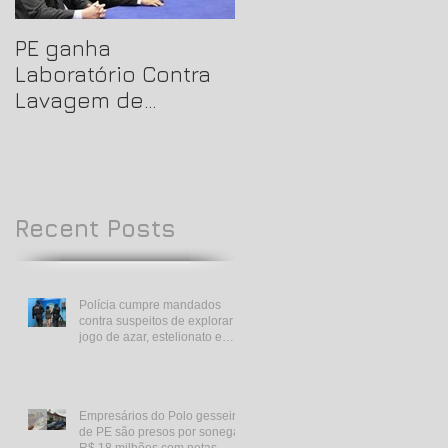
PE ganha
LAB-LD - Laboratóri
Laboratório Contra
de Tecnologia
Lavagem de
Contra Lavagem de
Dinheiro
Dinheiro
Recent Posts
Polícia cumpre mandados
contra suspeitos de explorar
jogo de azar, estelionato e
lavagem de dinheiro
Empresários do Polo gesseiro
de PE são presos por sonegar
R$ 18 milhões com notas