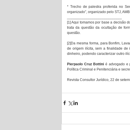
* Trecho de palestra proferida no Se
organizado”, organizado pelo STJ, AMB, 
___________________________ 
[1] Aqui tomamos por base a decisão do
trata da questão da ocultação de fo
questão. 
[2]Da mesma forma, para Bonfim, Lavag
de origem ilícita, sem a finalidade de
dinheiro, podendo caracterizar outro ilíc
Pierpaolo Cruz Bottini
 é advogado e 
Política Criminal e Penitenciária e secr
Revista Consultor Jurídico, 22 de sete