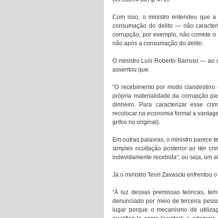
Com isso, o ministro entendeu que a 
consumação do delito — não caracteri
corrupção, por exemplo, não comete o 
não após a consumação do delito. 
O ministro Luís Roberto Barroso — ao d
assentou que: 
“O recebimento por modo clandestino e
própria materialidade da corrupção pas
dinheiro. Para caracterizar esse crim
recolocar na economia formal a vantage
grifos no original). 
Em outras palavras, o ministro parece t
simples ocultação posterior ao iter c
indevidamente recebida”, ou seja, um at
Já o ministro Teori Zavascki enfrentou 
“À luz dessas premissas teóricas, te
denunciado por meio de terceira pessoa
lugar porque o mecanismo de utiliza