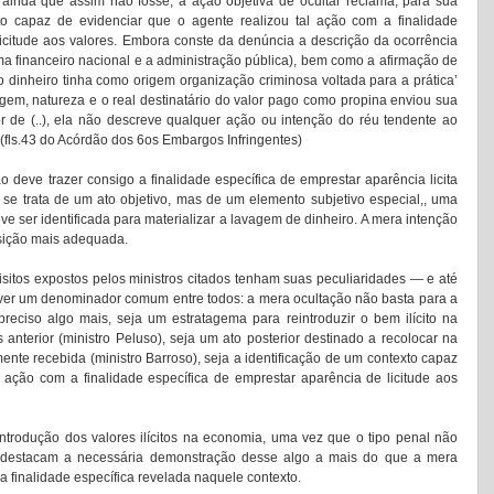
, ainda que assim não fosse, a ação objetiva de ocultar reclama, para sua 
to capaz de evidenciar que o agente realizou tal ação com a finalidade 
icitude aos valores. Embora conste da denúncia a descrição da ocorrência 
ma financeiro nacional e a administração pública), bem como a afirmação de 
dinheiro tinha como origem organização criminosa voltada para a prática’ 
igem, natureza e o real destinatário do valor pago como propina enviou sua 
or de (..), ela não descreve qualquer ação ou intenção do réu tendente ao 
fls.43 do Acórdão dos 6os Embargos Infringentes) 
 deve trazer consigo a finalidade específica de emprestar aparência licita 
se trata de um ato objetivo, mas de um elemento subjetivo especial,, uma 
eve ser identificada para materializar a lavagem de dinheiro. A mera intenção 
sição mais adequada. 
itos expostos pelos ministros citados tenham suas peculiaridades — e até 
ver um denominador comum entre todos: a mera ocultação não basta para a 
reciso algo mais, seja um estratagema para reintroduzir o bem ilícito na 
 anterior (ministro Peluso), seja um ato posterior destinado a recolocar na 
te recebida (ministro Barroso), seja a identificação de um contexto capaz 
 ação com a finalidade específica de emprestar aparência de licitude aos 
trodução dos valores ilícitos na economia, uma vez que o tipo penal não 
s destacam a necessária demonstração desse algo a mais do que a mera 
a finalidade específica revelada naquele contexto. 