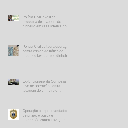
Polícia Civil investiga
esquema de lavagem de
dinheiro em casa lotérica do
Agreste
Polícia Civil deflagra operação
contra crimes de tráfico de
drogas e lavagem de dinheiro
em PE e PR
Ex-funcionária da Compesa é
alvo de operação contra
lavagem de dinheiro e
corrupção
Operação cumpre mandados
de prisão e busca e
apreensão contra Lavagem de
Dinheiro e Peculato