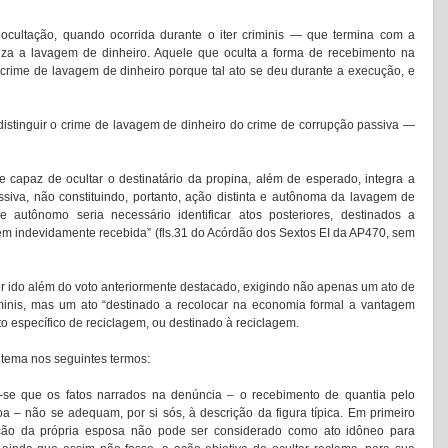
ocultação, quando ocorrida durante o iter criminis — que termina com a 
za a lavagem de dinheiro. Aquele que oculta a forma de recebimento na 
crime de lavagem de dinheiro porque tal ato se deu durante a execução, e 
istinguir o crime de lavagem de dinheiro do crime de corrupção passiva — 
 capaz de ocultar o destinatário da propina, além de esperado, integra a 
siva, não constituindo, portanto, ação distinta e autônoma da lavagem de 
e autônomo seria necessário identificar atos posteriores, destinados a 
m indevidamente recebida” (fls.31 do Acórdão dos Sextos EI da AP470, sem 
er ido além do voto anteriormente destacado, exigindo não apenas um ato de 
riminis, mas um ato “destinado a recolocar na economia formal a vantagem 
o específico de reciclagem, ou destinado à reciclagem. 
o tema nos seguintes termos: 
m-se que os fatos narrados na denúncia – o recebimento de quantia pelo 
 – não se adequam, por si sós, à descrição da figura típica. Em primeiro 
ção da própria esposa não pode ser considerado como ato idôneo para 