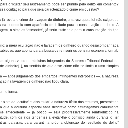
 para dificultar seu rastreamento pode ser punido pelo delito em comento? 
ssa ocultação para que seja caracterizado o crime em questão? 
já revela o crime de lavagem de dinheiro, uma vez que a lei não exige que 
os na economia com aparência de licitude para a consumação do delito. A 
agem, o simples “esconder”, já seria suficiente para a consumação do tipo 
rário: a mera ocultação não é lavagem de dinheiro quando desacompanhada 
de um ato adicional, seja objetivo, seja subjetivo, que aponte para a busca de reinserir os bens na economia formal. 
e alguns votos de ministros integrantes do Supremo Tribunal Federal na 
e dinheiro[1], no sentido de que esse crime não se limita a uma simples 
. 
 — após julgamento dos embargos infringentes interpostos —, a natureza 
ação na lavagem de dinheiro não ficou clara. 
inte forma: 
o ato de ‘ocultar’ e ‘dissimular’ a natureza ilícita dos recursos, presente no 
 o que a doutrina especializada descreve como estratagemas comumente 
e antecedente — já obtido — seja progressivamente reintroduzido na 
tude, com os atos tendentes a evitar-lhe o confisco ainda durante o iter 
tras palavras, para garantir a própria obtenção do resultado do delito” 