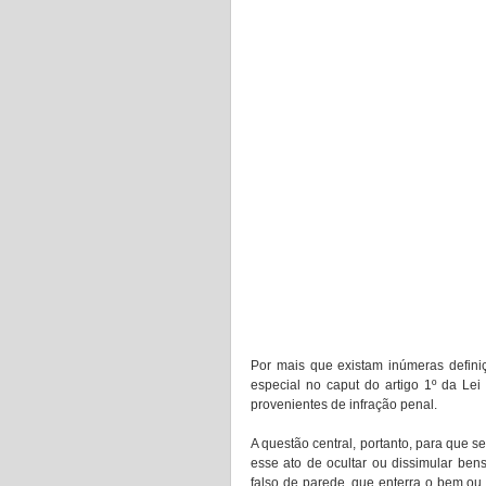
Por mais que existam inúmeras definiç
especial no caput do artigo 1º da Lei 
provenientes de infração penal. 
A questão central, portanto, para que se
esse ato de ocultar ou dissimular ben
falso de parede, que enterra o bem ou