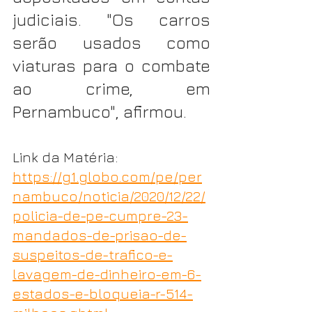
judiciais. "Os carros 
serão usados como 
viaturas para o combate 
ao crime, em 
Pernambuco", afirmou.
Link da Matéria: 
https://g1.globo.com/pe/per
nambuco/noticia/2020/12/22/
policia-de-pe-cumpre-23-
mandados-de-prisao-de-
suspeitos-de-trafico-e-
lavagem-de-dinheiro-em-6-
estados-e-bloqueia-r-514-